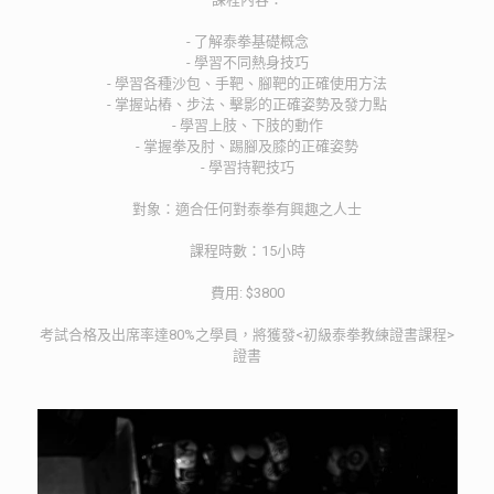
- 了解泰拳基礎概念
- 學習不同熱身技巧
- 學習各種沙包、手靶、腳靶的正確使用方法
- 掌握站樁、步法、擊影的正確姿勢及發力點
- 學習上肢、下肢的動作
- 掌握拳及肘、踢腳及膝的正確姿勢
- 學習持靶技巧
對象：適合任何對泰拳有興趣之人士
課程時數：15小時
費用: $3800
考試合格及出席率達80%之學員，將獲發<初級泰拳教練證書課程>
證書