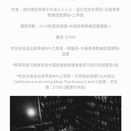
對象：適合練習泰拳半年或以上人士，或已完成本學院<初級泰拳
教練證書課程>之學員
課程時數：35小時(直接報讀<中級泰拳教練證書課程>)
費用: $7300
考試合格及出席率達80%之學員，將獲發<中級泰拳教練證書課程>
證書
*畢業學員可推薦考取中國香港泰拳理事會認可段位制證書第5段
*考試合格及出席率達80%之學員，可申請由英國TQUK發出
Certificate in Instructing Muay Thai Boxing (Level 3)證書，考試
費：$1500 (選擇性申請)