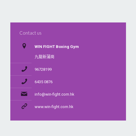
Contact us
WIN FIGHT Boxing Gym
九龍新蒲崗
96728199
6435 0876
info@win-fight.com.hk
www.win-fight.com.hk