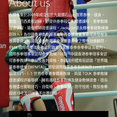
About us
永輝拳會於2009年成立位於九龍鑽石山，匯聚泰拳、健身、
瑜伽、巴西柔術訓練，亦提供泰拳段位制證書課程、泰拳教練
證書課程、瑜伽導師證書課程。Jacky Sir是永輝拳會總教練兼
創辦人，為中國香港泰拳理事會醫務委員會董事會成員發展及
推廣委員、中國香港泰拳理事會醫務委員會之整脊治療顧問、
IFMA 國際泰拳理事會認可職業及業餘泰拳泰拳拳証及裁判、
國際泰拳理事會認可泰拳教練(10段)、中國香港泰拳理事會認
可泰拳教練、拳証及裁判資格、泰國政府體育局認證「世界職
業泰拳總會 (WPMTA)」頒發國際職業泰拳教練執照 Level 2
銀環宗師、I -1 世界泰拳賽會職業教練、英國 TQUK 泰拳教練
證書課程評審導師、擁有高級泰拳教練及健身教練證書，擅長
各種擂台實戰技巧、自衛術、泰拳攻擊、防守技術。教授泰拳
超過15年及訓練拳手出賽經驗